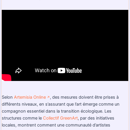
Selon
Artemisia Online
, des mesures doivent être prises à
↗️
différents niveaux, en s’assurant que l’art émerge comme un
compagnon essentiel dans la transition écologique. Les
structures comme le
Collectif GreenArt
, par des initiatives
locales, montrent comment une communauté d’artistes