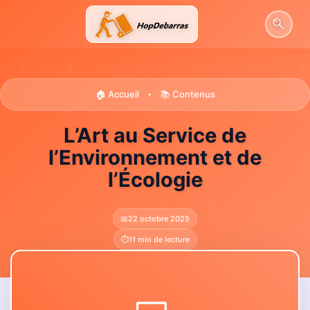
Aller
au
contenu
🏠 Accueil
📚 Contenus
•
L’Art au Service de
l’Environnement et de
l’Écologie
📅
22 octobre 2025
⏱️
11 min de lecture