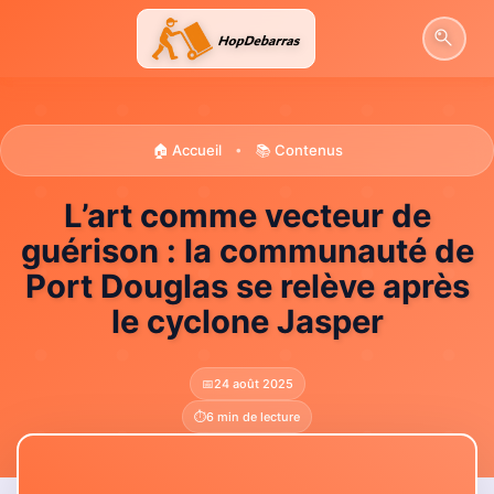
Aller
au
contenu
🏠 Accueil
📚 Contenus
•
L’art comme vecteur de
guérison : la communauté de
Port Douglas se relève après
le cyclone Jasper
📅
24 août 2025
⏱️
6 min de lecture