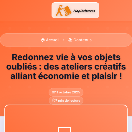
Aller
au
contenu
🏠 Accueil
📚 Contenus
•
Redonnez vie à vos objets
oubliés : des ateliers créatifs
alliant économie et plaisir !
📅
11 octobre 2025
⏱️
7 min de lecture