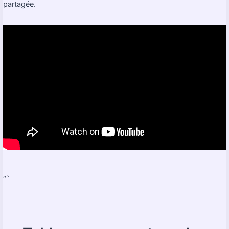
partagée.
“`