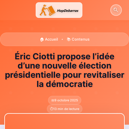
Aller
au
contenu
🏠 Accueil
📚 Contenus
•
Éric Ciotti propose l’idée
d’une nouvelle élection
présidentielle pour revitaliser
la démocratie
📅
9 octobre 2025
⏱️
13 min de lecture