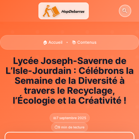
Aller
au
contenu
🏠 Accueil
📚 Contenus
•
Lycée Joseph-Saverne de
L’Isle-Jourdain : Célébrons la
Semaine de la Diversité à
travers le Recyclage,
l’Écologie et la Créativité !
📅
7 septembre 2025
⏱️
9 min de lecture