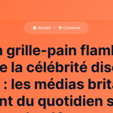
🏠 Accueil
📚 Contenus
•
grille-pain fla
e la célébrité di
 : les médias br
nt du quotidien 