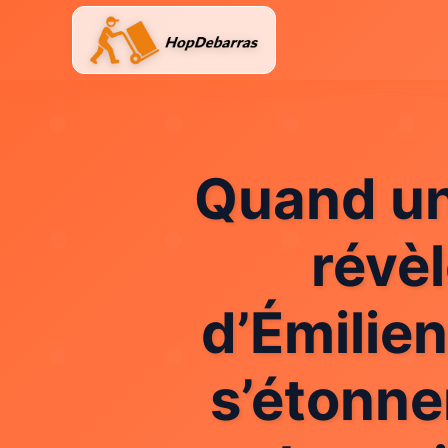
Aller
au
contenu
Quand un 
révèl
d’Émilien
s’étonne