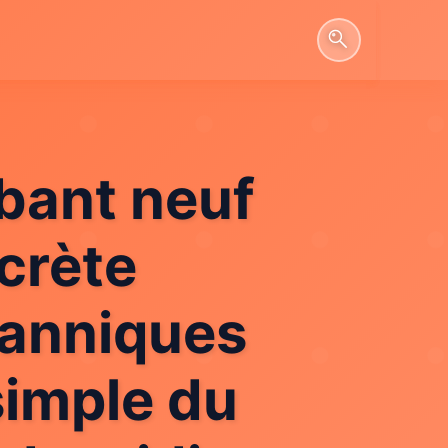
mbant neuf
scrète
itanniques
simple du