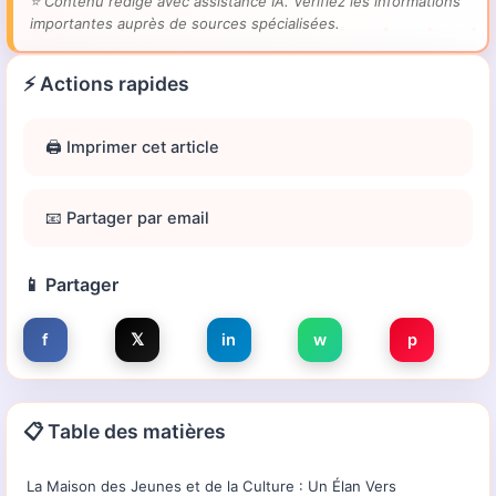
⭐
Contenu rédigé avec assistance IA. Vérifiez les informations
importantes auprès de sources spécialisées.
⚡ Actions rapides
🖨️ Imprimer cet article
📧 Partager par email
📱 Partager
f
𝕏
in
w
p
📋 Table des matières
La Maison des Jeunes et de la Culture : Un Élan Vers