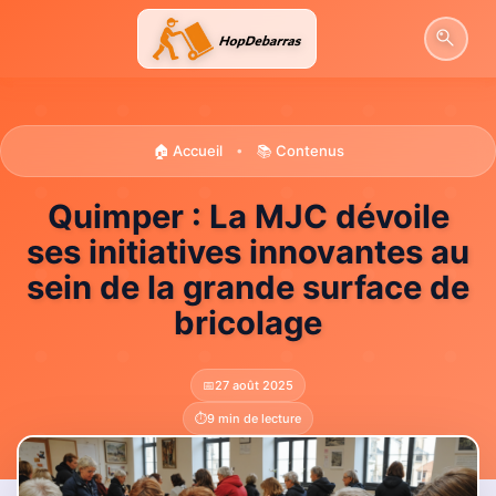
Aller
au
contenu
🏠 Accueil
📚 Contenus
•
Quimper : La MJC dévoile
ses initiatives innovantes au
sein de la grande surface de
bricolage
📅
27 août 2025
⏱️
9 min de lecture