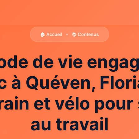
🏠 Accueil
📚 Contenus
•
de de vie engag
 à Quéven, Flori
rain et vélo pour
au travail