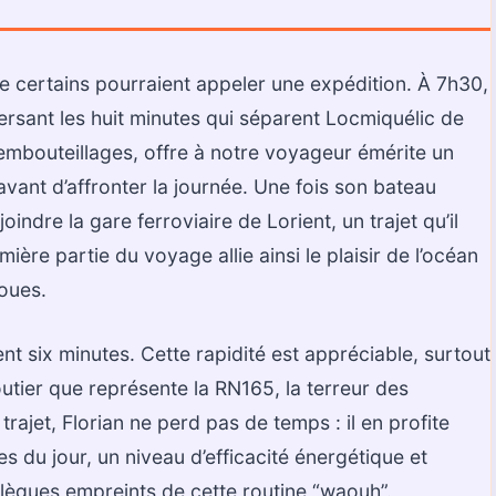
e certains pourraient appeler une expédition. À 7h30,
versant les huit minutes qui séparent Locmiquélic de
 embouteillages, offre à notre voyageur émérite un
avant d’affronter la journée. Une fois son bateau
indre la gare ferroviaire de Lorient, un trajet qu’il
ère partie du voyage allie ainsi le plaisir de l’océan
roues.
nt six minutes. Cette rapidité est appréciable, surtout
outier que représente la RN165, la terreur des
rajet, Florian ne perd pas de temps : il en profite
es du jour, un niveau d’efficacité énergétique et
llègues empreints de cette routine “waouh”.