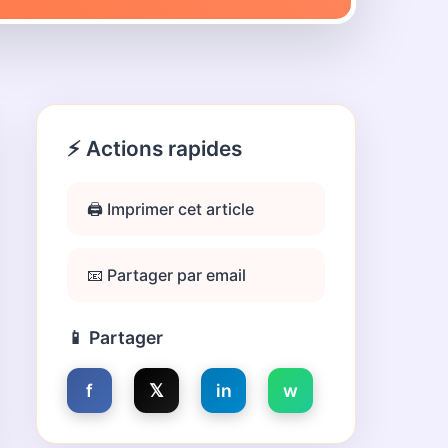
⚡ Actions rapides
🖨️ Imprimer cet article
📧 Partager par email
📱 Partager
f
𝕏
in
w