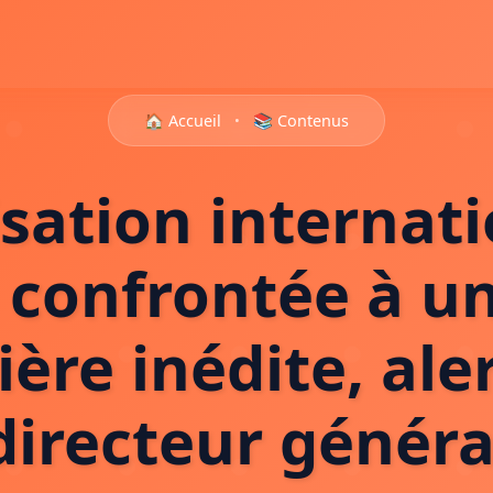
🏠 Accueil
•
📚 Contenus
sation internat
l confrontée à un
ière inédite, ale
directeur généra