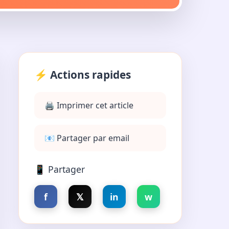
⚡ Actions rapides
🖨️ Imprimer cet article
📧 Partager par email
📱 Partager
f
𝕏
in
w