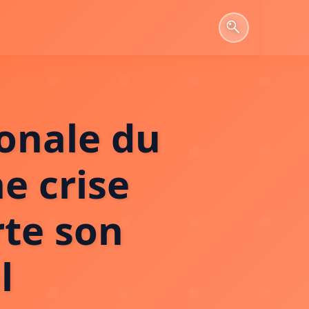
ionale du
e crise
rte son
l