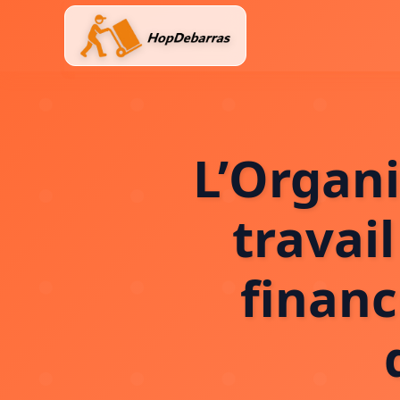
Aller
au
contenu
L’Organi
travai
financ