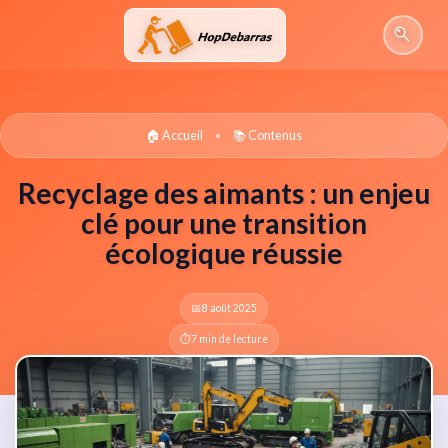
Aller
au
contenu
🏠 Accueil
📚 Contenus
•
Recyclage des aimants : un enjeu
clé pour une transition
écologique réussie
📅
8 août 2025
⏱️
7 min de lecture