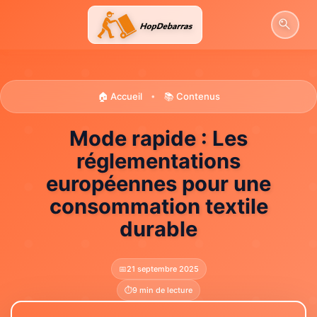
Aller
au
contenu
🏠 Accueil
📚 Contenus
•
Mode rapide : Les
réglementations
européennes pour une
consommation textile
durable
📅
21 septembre 2025
⏱️
9 min de lecture