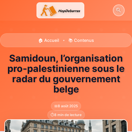
Aller
au
contenu
🏠 Accueil
📚 Contenus
•
Samidoun, l’organisation
pro-palestinienne sous le
radar du gouvernement
belge
📅
8 août 2025
⏱️
8 min de lecture