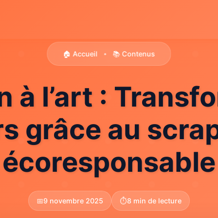
🏠 Accueil
📚 Contenus
•
 à l’art : Trans
rs grâce au scra
écoresponsable
📅
9 novembre 2025
⏱️
8 min de lecture