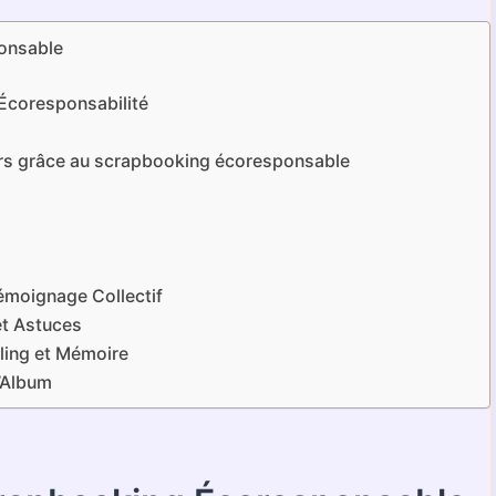
onsable
’Écoresponsabilité
nirs grâce au scrapbooking écoresponsable
émoignage Collectif
et Astuces
ling et Mémoire
l’Album