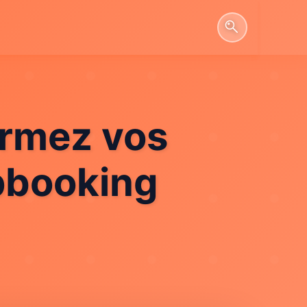
formez vos
pbooking