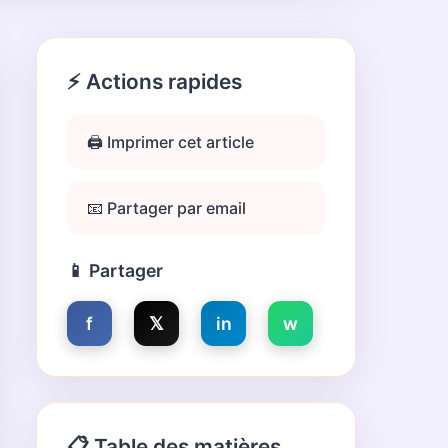
⚡ Actions rapides
🖨️ Imprimer cet article
📧 Partager par email
📱 Partager
f
𝕏
in
w
📋 Table des matières