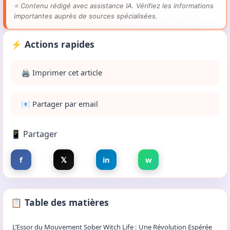
Les informations de cet article sont basées sur des
témoignages personnels et des observations.
Ces contenus
ne constituent pas un avis médical.
En cas de détresse,
contactez le
3114
(gratuit, 24h/24) ou consultez un
professionnel de santé.
⭐
Contenu rédigé avec assistance IA. Vérifiez les informations
importantes auprès de sources spécialisées.
⚡ Actions rapides
🖨️ Imprimer cet article
📧 Partager par email
📱 Partager