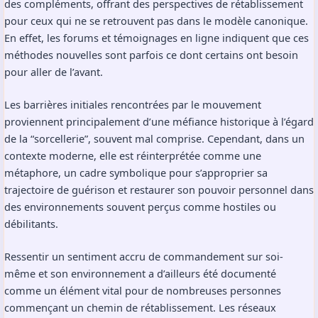
Les critiques auraient tout intérêt à jeter un regard plus
approfondi sur les bénéfices que ces pratiques offrent en
termes de participation communautaire, de réduction de
l’anxiété et de réhabilitation des relations humaines. Plutôt que
de les voir comme des substitutions dangereuses à des
méthodes avalisées, elles pourraient être envisagées comme
des compléments, offrant des perspectives de rétablissement
pour ceux qui ne se retrouvent pas dans le modèle canonique.
En effet, les forums et témoignages en ligne indiquent que ces
méthodes nouvelles sont parfois ce dont certains ont besoin
pour aller de l’avant.
Les barrières initiales rencontrées par le mouvement
proviennent principalement d’une méfiance historique à l’égard
de la “sorcellerie”, souvent mal comprise. Cependant, dans un
contexte moderne, elle est réinterprétée comme une
métaphore, un cadre symbolique pour s’approprier sa
trajectoire de guérison et restaurer son pouvoir personnel dans
des environnements souvent perçus comme hostiles ou