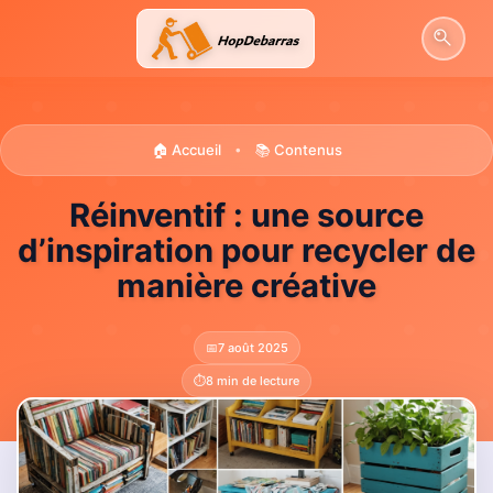
Aller
au
contenu
🏠 Accueil
📚 Contenus
•
Réinventif : une source
d’inspiration pour recycler de
manière créative
📅
7 août 2025
⏱️
8 min de lecture