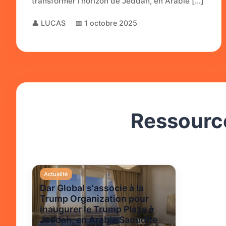
transformer l’horizon de Jeddah, en Arabie […]
👤 LUCAS
📅 1 octobre 2025
Ressource
Actualité
Dar Global s'associe à la
Trump Organization pour
inaugurer le Trump Plaza à
Jeddah, en Arabie Saoudite