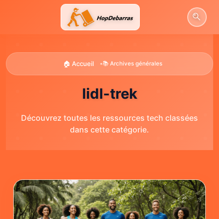
Aller
au
contenu
🏠 Accueil
•
📚 Archives générales
lidl-trek
Découvrez toutes les ressources tech classées
dans cette catégorie.