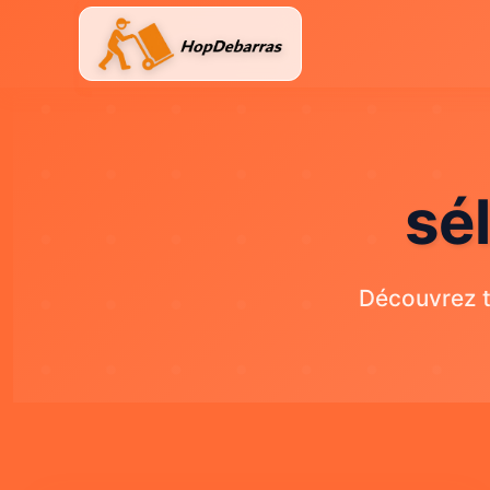
Aller
au
contenu
sé
Découvrez t