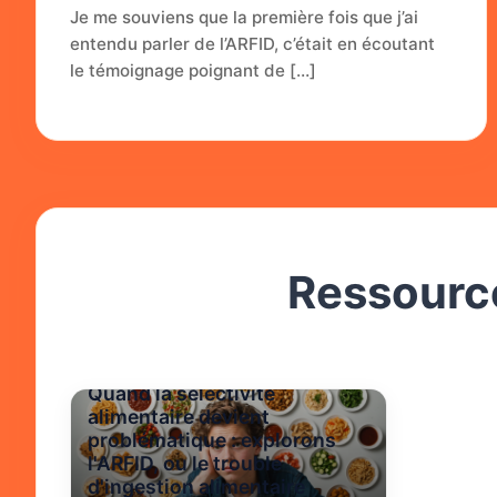
Je me souviens que la première fois que j’ai
entendu parler de l’ARFID, c’était en écoutant
le témoignage poignant de […]
Ressource
Quand la sélectivité
alimentaire devient
problématique : explorons
l'ARFID, ou le trouble
d'ingestion alimentaire