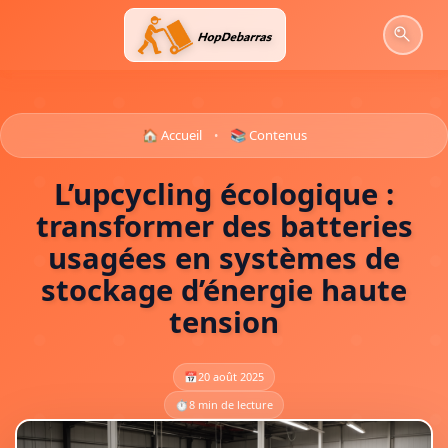
Aller
au
contenu
🏠 Accueil
📚 Contenus
•
L’upcycling écologique :
transformer des batteries
usagées en systèmes de
stockage d’énergie haute
tension
📅
20 août 2025
⏱️
8 min de lecture