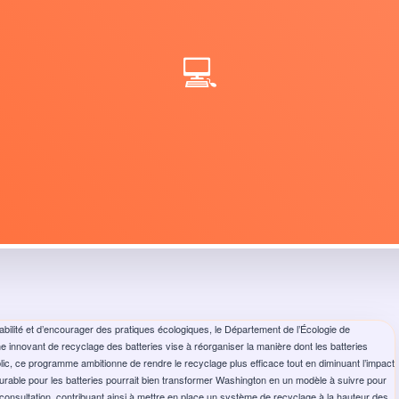
💻
lité et d’encourager des pratiques écologiques, le Département de l’Écologie de
innovant de recyclage des batteries vise à réorganiser la manière dont les batteries
public, ce programme ambitionne de rendre le recyclage plus efficace tout en diminuant l’impact
urable pour les batteries pourrait bien transformer Washington en un modèle à suivre pour
 consultation, contribuant ainsi à mettre en place un système de recyclage à la hauteur des