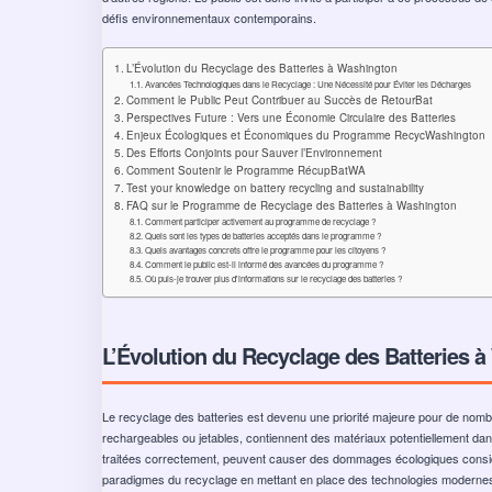
défis environnementaux contemporains.
L’Évolution du Recyclage des Batteries à Washington
Avancées Technologiques dans le Recyclage : Une Nécessité pour Éviter les Décharges
Comment le Public Peut Contribuer au Succès de RetourBat
Perspectives Future : Vers une Économie Circulaire des Batteries
Enjeux Écologiques et Économiques du Programme RecycWashington
Des Efforts Conjoints pour Sauver l’Environnement
Comment Soutenir le Programme RécupBatWA
Test your knowledge on battery recycling and sustainability
FAQ sur le Programme de Recyclage des Batteries à Washington
Comment participer activement au programme de recyclage ?
Quels sont les types de batteries acceptés dans le programme ?
Quels avantages concrets offre le programme pour les citoyens ?
Comment le public est-il informé des avancées du programme ?
Où puis-je trouver plus d'informations sur le recyclage des batteries ?
L’Évolution du Recyclage des Batteries 
Le recyclage des batteries est devenu une priorité majeure pour de nombre
rechargeables ou jetables, contiennent des matériaux potentiellement dan
traitées correctement, peuvent causer des dommages écologiques considér
paradigmes du recyclage en mettant en place des technologies modernes q