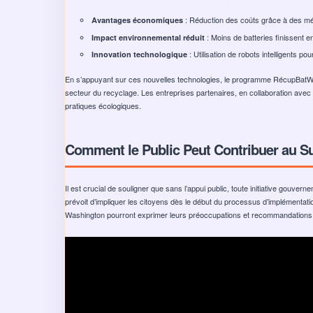
: Réduction des coûts grâce à des mé
Avantages économiques
: Moins de batteries finissent e
Impact environnemental réduit
: Utilisation de robots intelligents po
Innovation technologique
En s’appuyant sur ces nouvelles technologies, le programme RécupBatWA 
secteur du recyclage. Les entreprises partenaires, en collaboration avec le
pratiques écologiques.
Comment le Public Peut Contribuer au S
Il est crucial de souligner que sans l’appui public, toute initiative gouve
prévoit d’impliquer les citoyens dès le début du processus d’implémentati
Washington pourront exprimer leurs préoccupations et recommandations