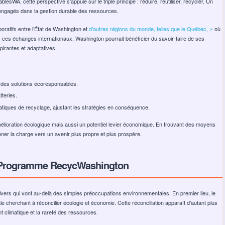
sWA, cette perspective s’appuie sur le triple principe : réduire, réutiliser, recycler. Un
 engagés dans la gestion durable des ressources.
boratifs entre l’État de Washington et
d’autres régions du monde, telles que le Québec,
où
↗️
 ces échanges internationaux, Washington pourrait bénéficier du savoir-faire de ses
pirantes et adaptatives.
r des solutions écoresponsables.
tteries.
pratiques de recyclage, ajustant les stratégies en conséquence.
lioration écologique mais aussi un potentiel levier économique. En trouvant des moyens
er la charge vers un avenir plus propre et plus prospère.
 Programme RecycWashington
rs qui vont au-delà des simples préoccupations environnementales. En premier lieu, le
 cherchant à réconcilier écologie et économie. Cette réconciliation apparaît d’autant plus
 climatique et la rareté des ressources.