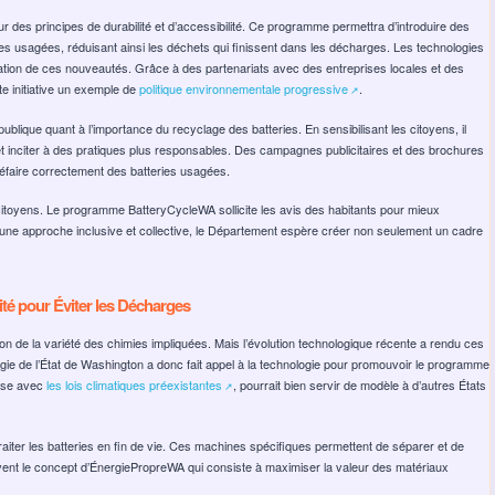
 des principes de durabilité et d’accessibilité. Ce programme permettra d’introduire des
teries usagées, réduisant ainsi les déchets qui finissent dans les décharges. Les technologies
tation de ces nouveautés. Grâce à des partenariats avec des entreprises locales et des
e initiative un exemple de
politique environnementale progressive
.
↗️
ique quant à l’importance du recyclage des batteries. En sensibilisant les citoyens, il
 inciter à des pratiques plus responsables. Des campagnes publicitaires et des brochures
défaire correctement des batteries usagées.
 citoyens. Le programme BatteryCycleWA sollicite les avis des habitants pour mieux
 une approche inclusive et collective, le Département espère créer non seulement un cadre
té pour Éviter les Décharges
 de la variété des chimies impliquées. Mais l’évolution technologique récente a rendu ces
ie de l’État de Washington a donc fait appel à la technologie pour promouvoir le programme
hase avec
les lois climatiques préexistantes
, pourrait bien servir de modèle à d’autres États
↗️
aiter les batteries en fin de vie. Ces machines spécifiques permettent de séparer et de
uvent le concept d’ÉnergiePropreWA qui consiste à maximiser la valeur des matériaux