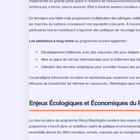
Implementée en grande partie grâce à l’initiative de RessourcesRenouvelable
schéma qui, à terme, pourra associer l’État à d’autres leaders mondiaux
En témoigne une faible mais progressive multiplication des pilotages colla
les marchés du carbone connaissent une popularité croissante. À travers
partenaires tout en contribuant à façonner des politiques de recyclage ins
du programme incluent également :
Les ambitions à long terme
Développement d’alliances avec des industries clés pour intégre
Mise en place de normes internationales pour le traitement des ba
Utilisation des données analytiques pour surveiller l’impact des 
Ce paradigme d’économie circulaire ne représente pas seulement une amé
efficaces de transformer les déchets en ressources, Washington peut men
Enjeux Écologiques et Économiques du
La mise en place du programme RecycWashington soulève des enjeux dive
programme s’inscrit dans un ambitieux cadre de politique environnementale
essentielle devant les défis mondiaux actuels, marqués par le changement