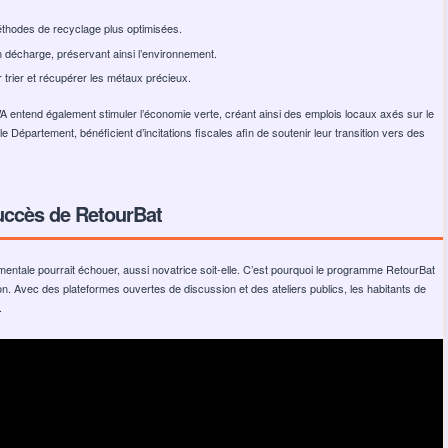
thodes de recyclage plus optimisées.
n décharge, préservant ainsi l’environnement.
ur trier et récupérer les métaux précieux.
entend également stimuler l’économie verte, créant ainsi des emplois locaux axés sur le
 Département, bénéficient d’incitations fiscales afin de soutenir leur transition vers des
uccès de RetourBat
rnementale pourrait échouer, aussi novatrice soit-elle. C’est pourquoi le programme RetourBat
on. Avec des plateformes ouvertes de discussion et des ateliers publics, les habitants de
.