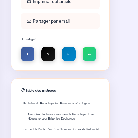
🖨️ Imprimer cet article
📧 Partager par email
📱 Partager
f
𝕏
in
w
📋 Table des matières
L’Évolution du Recyclage des Batteries à Washington
Avancées Technologiques dans le Recyclage : Une
Nécessité pour Éviter les Décharges
Comment le Public Peut Contribuer au Succès de RetourBat