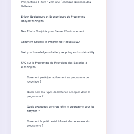
Perspectives Future : Vers une Économie Circulaire des
Batteries
Enjeux Écologiques et Économiques du Programme
RecycWashington
Des Efforts Conjoints pour Sauver l’Environnement
Comment Soutenir le Programme RécupBatWA
Test your knowledge on battery recycling and sustainability
FAQ sur le Programme de Recyclage des Batteries à
Washington
Comment participer activement au programme de
recyclage ?
Quels sont les types de batteries acceptés dans le
programme ?
Quels avantages concrets offre le programme pour les
citoyens ?
Comment le public est-il informé des avancées du
programme ?