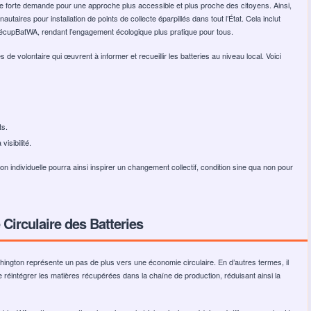
une forte demande pour une approche plus accessible et plus proche des citoyens. Ainsi,
ires pour installation de points de collecte éparpillés dans tout l’État. Cela inclut
 RécupBatWA, rendant l’engagement écologique plus pratique pour tous.
es de volontaire qui œuvrent à informer et recueillir les batteries au niveau local. Voici
ts.
isibilité.
ion individuelle pourra ainsi inspirer un changement collectif, condition sine qua non pour
Circulaire des Batteries
shington représente un pas de plus vers une économie circulaire. En d’autres termes, il
 réintégrer les matières récupérées dans la chaîne de production, réduisant ainsi la