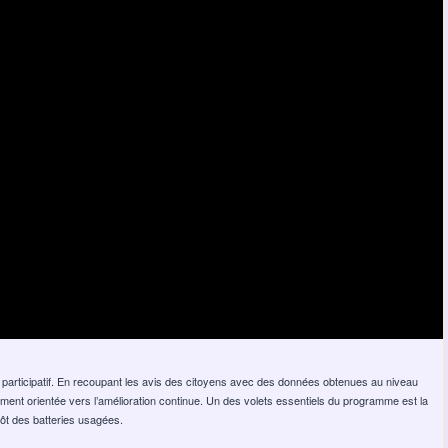
 participatif. En recoupant les avis des citoyens avec des données obtenues au niveau
lement orientée vers l’amélioration continue. Un des volets essentiels du programme est la
ôt des batteries usagées.