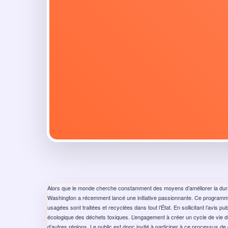
Alors que le monde cherche constamment des moyens d’améliorer la durabi
Washington a récemment lancé une initiative passionnante. Ce programme 
usagées sont traitées et recyclées dans tout l’État. En sollicitant l’avis 
écologique des déchets toxiques. L’engagement à créer un cycle de vie d
d’autres régions. Le public est donc invité à participer à ce processus de