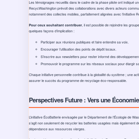
Les témoignages recueillis dans le cadre de la phase pilote ont indiqué 
RecycWashington prévoit des collaborations avec divers acteurs communauta
notamment des collectes mobiles, parfaitement alignées avec l’initiative
, il est possible de rejoindre les group
Pour ceux souhaitant contribuer
quelques façons d’implication :
Participer aux réunions publiques et faire entendre sa voix.
Encourager l’utilisation des points de dépôt locaux.
S’inscrire aux newsletters pour rester informé des développemen
Promouvoir le programme sur les réseaux sociaux pour élargir sa v
Chaque initiative personnelle contribue à la globalité du système ; une act
assurer le succès du programme de recyclage éco-responsable.
Perspectives Future : Vers une Économie 
L’initiative ÉcoBatterie envisagée par le Département de l’Écologie de Wa
s’agit non seulement de recycler les batteries usagées mais également de
dépendance aux ressources vierges.