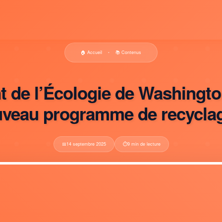
🏠 Accueil
📚 Contenus
•
 de l’Écologie de Washington 
uveau programme de recyclag
📅
14 septembre 2025
⏱️
9 min de lecture