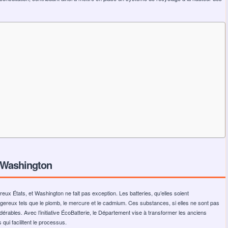
à Washington
ux États, et Washington ne fait pas exception. Les batteries, qu’elles soient
gereux tels que le plomb, le mercure et le cadmium. Ces substances, si elles ne sont pas
ables. Avec l’initiative ÉcoBatterie, le Département vise à transformer les anciens
ui facilitent le processus.