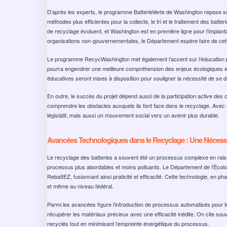
D’après les experts, le programme BatterieVerte de Washington repose sur
méthodes plus efficientes pour la collecte, le tri et le traitement des bat
de recyclage évoluent, et Washington est en première ligne pour l’implan
organisations non-gouvernementales, le Département espère faire de cett
Le programme RecycWashington met également l’accent sur l’éducation publ
pourra engendrer une meilleure compréhension des enjeux écologiques et
éducatives seront mises à disposition pour souligner la nécessité de se 
En outre, le succès du projet dépend aussi de la participation active des
comprendre les obstacles auxquels ils font face dans le recyclage. Avec
législatif, mais aussi un mouvement social vers un avenir plus durable.
Avancées Technologiques dans le Recyclage : Une Nécessi
Le recyclage des batteries a souvent été un processus complexe en raison
processus plus abordables et moins polluants. Le Département de l’Écolog
RebattEZ, fusionnant ainsi praticité et efficacité. Cette technologie, en p
et même au niveau fédéral.
Parmi les avancées figure l’introduction de processus automatisés pour tr
récupérer les matériaux précieux avec une efficacité inédite. On cite so
recyclés tout en minimisant l’empreinte énergétique du processus.