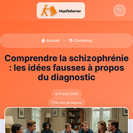
Aller
au
contenu
🏠 Accueil
📚 Contenus
•
Comprendre la schizophrénie
: les idées fausses à propos
du diagnostic
📅
11 août 2025
⏱️
10 min de lecture