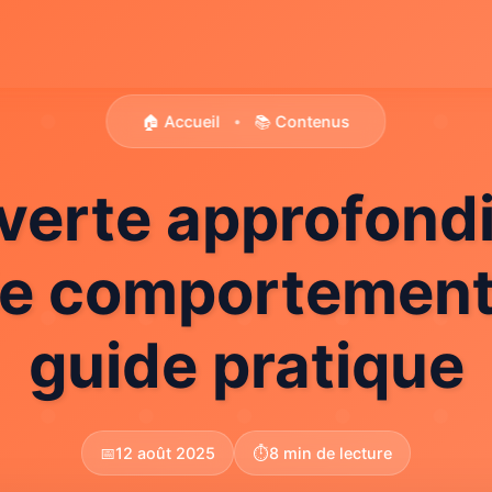
🏠 Accueil
📚 Contenus
•
erte approfondi
ie comportementa
guide pratique
📅
12 août 2025
⏱️
8 min de lecture