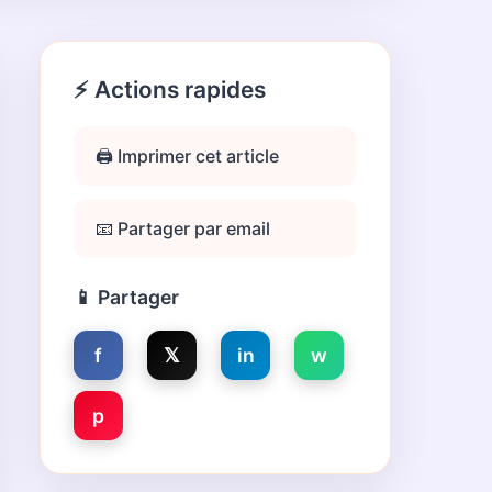
⚡ Actions rapides
🖨️ Imprimer cet article
📧 Partager par email
📱 Partager
f
𝕏
in
w
p