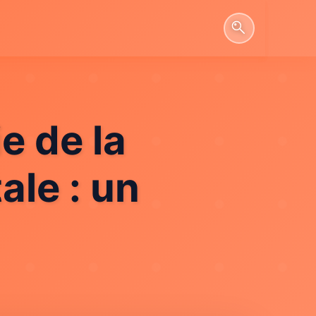
e de la
le : un