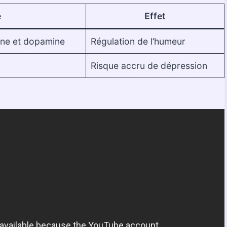
e
Effet
ine et dopamine
Régulation de l’humeur
Risque accru de dépression