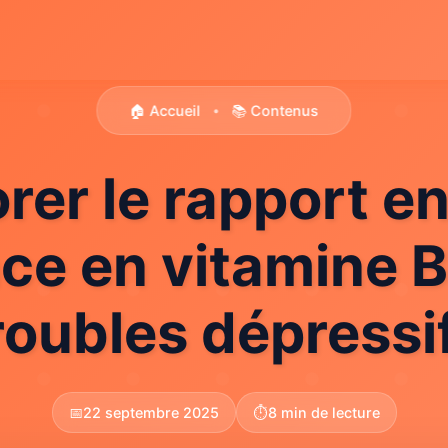
🏠 Accueil
📚 Contenus
•
rer le rapport en
ce en vitamine B
roubles dépressi
📅
22 septembre 2025
⏱️
8 min de lecture