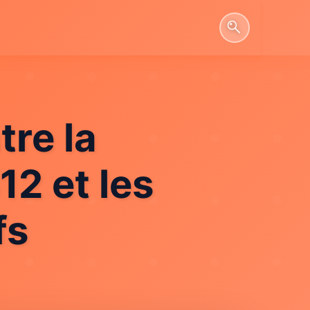
tre la
12 et les
fs