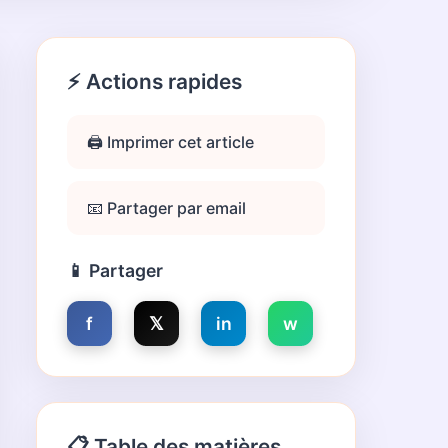
⚡ Actions rapides
🖨️ Imprimer cet article
📧 Partager par email
📱 Partager
f
𝕏
in
w
📋 Table des matières